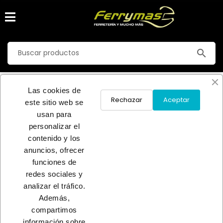
search
LUBRIFICANTES-ENGRAS
Las cookies de
Inicio
FERRETERIA
LUBRIFICANTES-ENGRAS
Rechazar
Aceptar
este sitio web se
usan para
No hay productos disponibles
personalizar el
contenido y los
¡Estate atento! Próximamente se añadirán más productos.
anuncios, ofrecer
funciones de
INICIO
redes sociales y
analizar el tráfico.
Además,
compartimos
información sobre