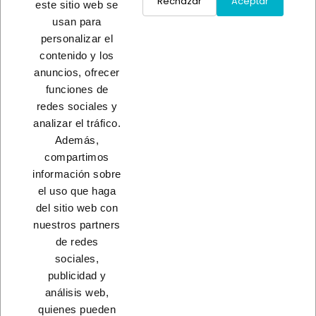
Rechazar
Aceptar
este sitio web se
usan para
ESCALERA ACERO 4P
personalizar el
PLEGAB C/BAR
contenido y los
A consultar
anuncios, ofrecer
funciones de
redes sociales y
Load More
analizar el tráfico.
Además,
INICIO
compartimos
información sobre
el uso que haga
del sitio web con
nuestros partners
CONTACTO
de redes
sociales,
PRODUCTOS
publicidad y
análisis web,
NUESTRA EMPRESA
quienes pueden