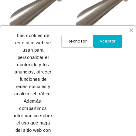
Las cookies de
Rechazar
Aceptar
este sitio web se
usan para
personalizar el
CALZADOR NIQUEL
CALZADOR NIQUEL DISPLAY
contenido y los
A consultar
A consultar
anuncios, ofrecer
funciones de
redes sociales y
Load More
analizar el tráfico.
Además,
INICIO
compartimos
información sobre
el uso que haga
del sitio web con