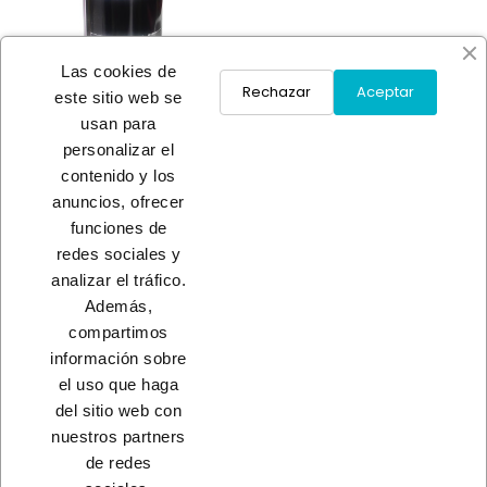
Las cookies de
Rechazar
Aceptar
este sitio web se
usan para
GALVANIZADO EN FRIO
personalizar el
PROFESIONA
contenido y los
4,90 €
anuncios, ofrecer
funciones de
redes sociales y
Load More
analizar el tráfico.
Además,
INICIO
compartimos
información sobre
el uso que haga
del sitio web con
nuestros partners
CONTACTO
de redes