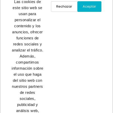
Las cookies de
Rechazar
Aceptar
este sitio web se
usan para
CUCHILLO POSTRE INOX
CUCHILLO POSTRE 86
personalizar el
STRESA
NOBLE
contenido y los
A consultar
A consultar
anuncios, ofrecer
funciones de
redes sociales y
Load More
analizar el tráfico.
Además,
INICIO
compartimos
información sobre
el uso que haga
del sitio web con
nuestros partners
CONTACTO
de redes
sociales,
PRODUCTOS
publicidad y
análisis web,