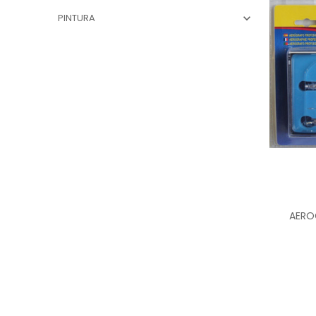
PINTURA

AERO