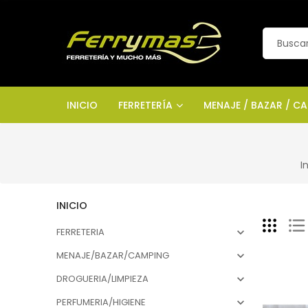
INICIO
FERRETERÍA
MENAJE / BAZAR / C
I
INICIO
FERRETERIA

MENAJE/BAZAR/CAMPING

DROGUERIA/LIMPIEZA

PERFUMERIA/HIGIENE
