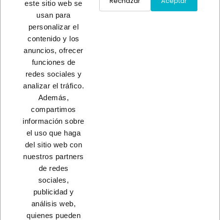
Rechazar
Aceptar
este sitio web se
usan para
personalizar el
TACO CLAVABLE C/100
contenido y los
A consultar
anuncios, ofrecer
funciones de
redes sociales y
Load More
analizar el tráfico.
Además,
INICIO
compartimos
información sobre
el uso que haga
del sitio web con
nuestros partners
CONTACTO
de redes
sociales,
PRODUCTOS
publicidad y
análisis web,
NUESTRA EMPRESA
quienes pueden