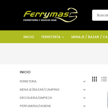
INICIO
FERRETERÍA
MENAJE / BAZAR / C
INICIO
FERRETERIA

MENAJE/BAZAR/CAMPING

DROGUERIA/LIMPIEZA

PERFUMERIA/HIGIENE
