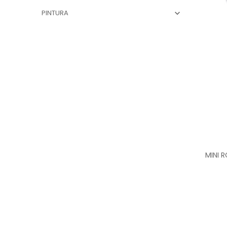
PINTURA

MINI 