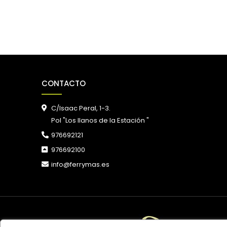
CONTACTO
C/Isaac Peral, 1-3.
Pol "Los llanos de la Estación "
976692121
976692100
info@ferrymas.es