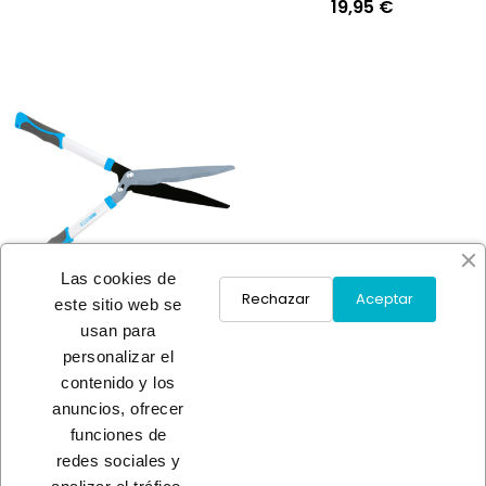
19,95 €
Las cookies de
Rechazar
Aceptar
este sitio web se
usan para
personalizar el
TIJERA CORTASETOS
contenido y los
A consultar
anuncios, ofrecer
funciones de
redes sociales y
Load More