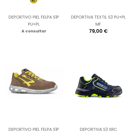
DEPORTIVO PIEL FELPA S1P
DEPORTIVA TEXTIL S3 PU+PL
PU+PL
MF
79,00 €
A consultar
DEPORTIVO PIEL FELPA S1P
DEPORTIVA S3 SRC