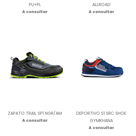
PU+PL
ALLROAD
A consultar
A consultar
ZAPATO TRAIL SP1 NGR/AM
DEPORTIVO S1 SRC SHOE
A consultar
GYMKHANA
A consultar