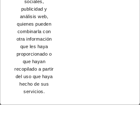
sociales,
INICIO
publicidad y
análisis web,
quienes pueden
combinarla con
otra información
que les haya
CONTACTO
proporcionado o
que hayan
PRODUCTOS
recopilado a partir
del uso que haya
NUESTRA EMPRESA
hecho de sus
servicios.