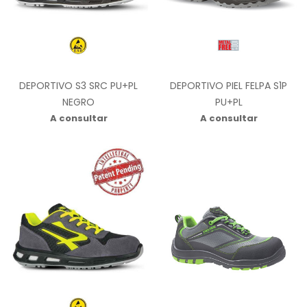
DEPORTIVO S3 SRC PU+PL
DEPORTIVO PIEL FELPA S1P
NEGRO
PU+PL
A consultar
A consultar