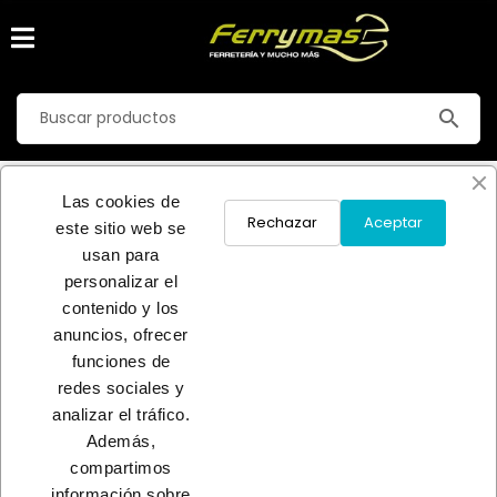
search
SIERRA CIRCULAR BATERIA
Las cookies de
Inicio
FERRETERIA
MAQ.ELECTR PROFESIONAL
Rechazar
Aceptar
este sitio web se
SIERRA CIRCULAR BATERIA
usan para
personalizar el
No hay productos disponibles
contenido y los
anuncios, ofrecer
¡Estate atento! Próximamente se añadirán más productos.
funciones de
redes sociales y
INICIO
analizar el tráfico.
Además,
compartimos
información sobre