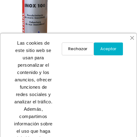
Las cookies de
Rechazar
Aceptar
este sitio web se
usan para
SPRAY RECUBRIMIENTO
personalizar el
ACERO INOX 100
contenido y los
A consultar
anuncios, ofrecer
funciones de
redes sociales y
Load More
analizar el tráfico.
Además,
INICIO
compartimos
información sobre
el uso que haga