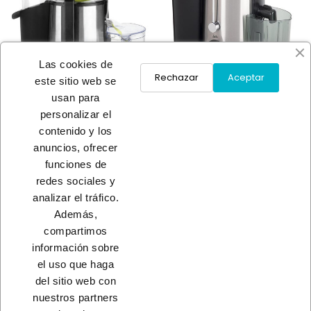
Las cookies de
Rechazar
Aceptar
este sitio web se
usan para
personalizar el
LICUADORA TUBO XL
LICUADORA CUERPO ACERO
52,90 €
contenido y los
A consultar
anuncios, ofrecer
funciones de
redes sociales y
Load More
analizar el tráfico.
Además,
INICIO
compartimos
información sobre
el uso que haga
del sitio web con
nuestros partners
CONTACTO