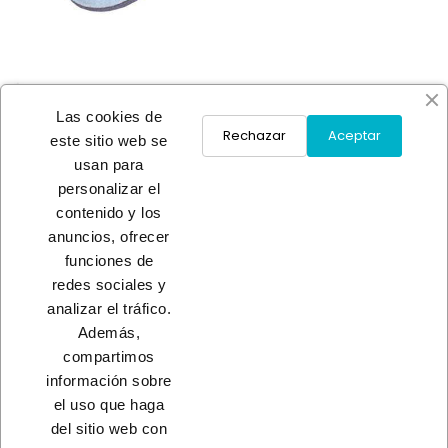
Las cookies de
Rechazar
Aceptar
este sitio web se
usan para
ARANDELA GROWER DIN127
personalizar el
ZN
contenido y los
A consultar
anuncios, ofrecer
funciones de
redes sociales y
Load More
analizar el tráfico.
Además,
INICIO
compartimos
información sobre
el uso que haga
del sitio web con