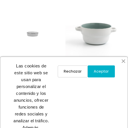
Las cookies de
Rechazar
Aceptar
este sitio web se
usan para
CUENCO PORC. APERITIVO
BOL CONSOME/CREMA VITA
personalizar el
GASTRO BLACK
AZUL
contenido y los
A consultar
A consultar
anuncios, ofrecer
funciones de
redes sociales y
Load More
analizar el tráfico.
Además,