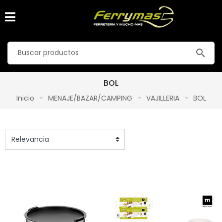
search
BOL
Inicio
MENAJE/BAZAR/CAMPING
VAJILLERIA
BOL