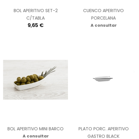
BOL APERITIVO SET-2
CUENCO APERITIVO
C/TABLA
PORCELANA
9,65 €
A consultar
BOL APERITIVO MINI BARCO
PLATO PORC. APERITIVO
A consultar
GASTRO BLACK