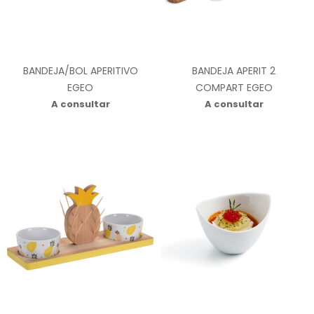
BANDEJA/BOL APERITIVO
BANDEJA APERIT 2
EGEO
COMPART EGEO
A consultar
A consultar