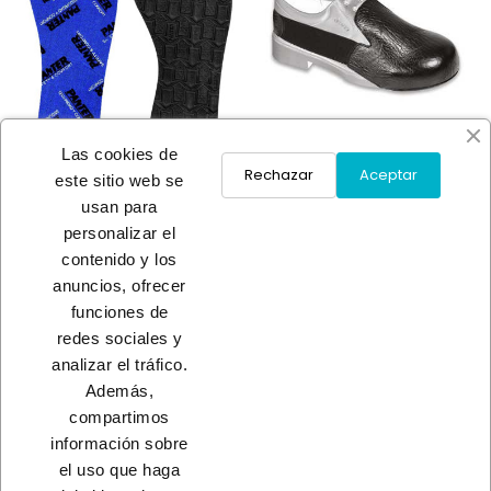
Las cookies de
Rechazar
Aceptar
este sitio web se
usan para
PLANTILLA MULTITALLA
PUNTERA VISITA
personalizar el
PROFES
A consultar
contenido y los
A consultar
anuncios, ofrecer
funciones de
redes sociales y
Load More
analizar el tráfico.
Además,
INICIO
compartimos
información sobre
el uso que haga