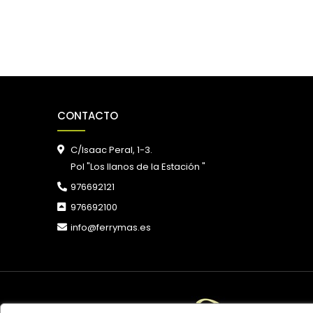
CONTACTO
C/Isaac Peral, 1-3.
Pol "Los llanos de la Estación "
976692121
976692100
info@ferrymas.es