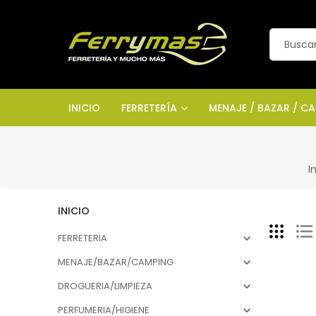
INICIO
FERRETERÍA
MENAJE / BAZAR / C
I
INICIO
FERRETERIA

MENAJE/BAZAR/CAMPING

DROGUERIA/LIMPIEZA

PERFUMERIA/HIGIENE
