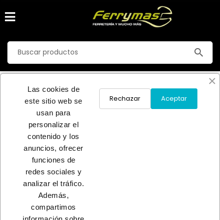
search
COLLARES
Las cookies de
Inicio
DROGUERIA/LIMPIEZA
Rechazar
Aceptar
este sitio web se
ANIMALES Y DERIVADOS
COLLARES
usan para
personalizar el
No hay productos disponibles
contenido y los
anuncios, ofrecer
¡Estate atento! Próximamente se añadirán más productos.
funciones de
redes sociales y
INICIO
analizar el tráfico.
Además,
compartimos
información sobre