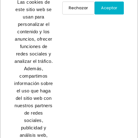
Las cookies de
Rechazar
Aceptar
este sitio web se
usan para
TRAVESAÑO AZUL
PERFIL METALICO ADICIONAL
personalizar el
A consultar
S/T
contenido y los
A consultar
anuncios, ofrecer
funciones de
redes sociales y
Load More
analizar el tráfico.
Además,
INICIO
compartimos
información sobre
el uso que haga
del sitio web con
nuestros partners
CONTACTO
de redes
sociales,
PRODUCTOS
publicidad y
análisis web,