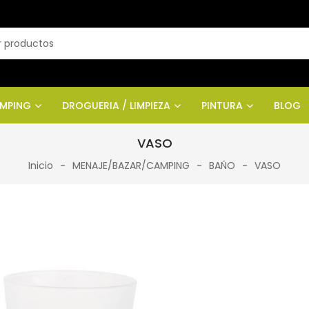
AMPING
DROGUERIA / LIMPIEZA
PINTURA
BLOG
VASO
Inicio
MENAJE/BAZAR/CAMPING
BAÑO
VASO