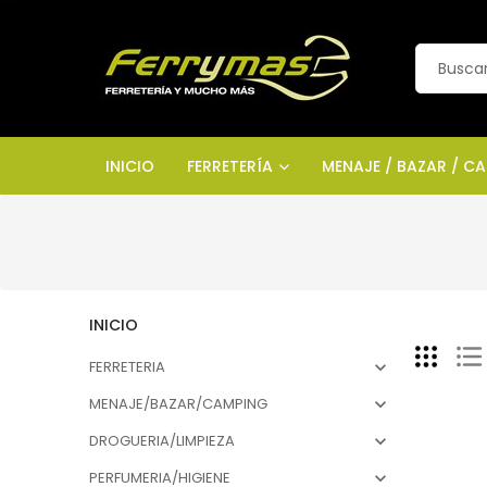
INICIO
FERRETERÍA
MENAJE / BAZAR / C
INICIO
FERRETERIA

MENAJE/BAZAR/CAMPING

DROGUERIA/LIMPIEZA

PERFUMERIA/HIGIENE
