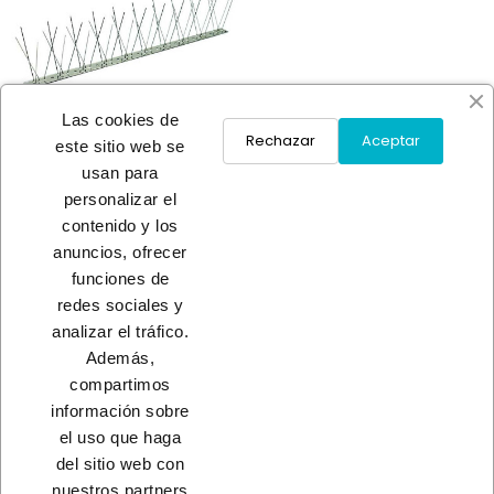
Las cookies de
Rechazar
Aceptar
este sitio web se
usan para
personalizar el
AHUYENTADOR AVES INOX
contenido y los
4,75 €
anuncios, ofrecer
funciones de
redes sociales y
Load More
analizar el tráfico.
Además,
INICIO
compartimos
información sobre
el uso que haga
del sitio web con
nuestros partners