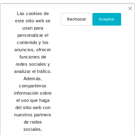
Las cookies de
Rechazar
Aceptar
este sitio web se
usan para
ESMALTE ANTIOXIDO LISO
ESMALTE ANTIOXIDO LISO
personalizar el
NEGRO
GRIS PL
contenido y los
A consultar
A consultar
anuncios, ofrecer
funciones de
redes sociales y
Load More
analizar el tráfico.
Además,
INICIO
compartimos
información sobre
el uso que haga
del sitio web con
nuestros partners
CONTACTO
de redes
sociales,
PRODUCTOS