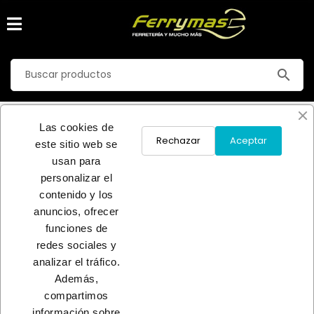
search
CONTENEDORES BASURA
Las cookies de
Inicio
FERRETERIA
CONTENEDORES-CUBOS
Rechazar
Aceptar
este sitio web se
CONTENEDORES BASURA
usan para
personalizar el
No hay productos disponibles
contenido y los
anuncios, ofrecer
¡Estate atento! Próximamente se añadirán más productos.
funciones de
redes sociales y
INICIO
analizar el tráfico.
Además,
compartimos
información sobre