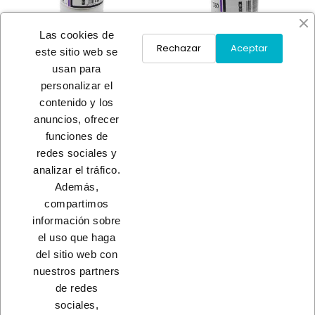
Las cookies de
Rechazar
Aceptar
este sitio web se
usan para
DISOLVENTE SIMIL
DISOLVENTE SIMIL
personalizar el
AGUARRAS
AGUARRAS
contenido y los
A consultar
A consultar
anuncios, ofrecer
funciones de
redes sociales y
Load More
analizar el tráfico.
Además,
INICIO
compartimos
información sobre
el uso que haga
del sitio web con
nuestros partners
CONTACTO
de redes
sociales,