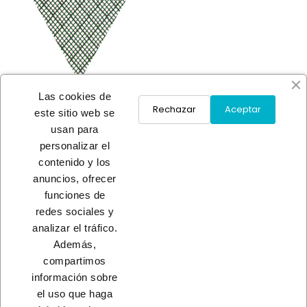
Las cookies de
Rechazar
Aceptar
este sitio web se
usan para
TELA MOSQUITERA BLANCA
personalizar el
(METRO)
contenido y los
A consultar
anuncios, ofrecer
funciones de
redes sociales y
Load More
analizar el tráfico.
Además,
INICIO
compartimos
información sobre
el uso que haga