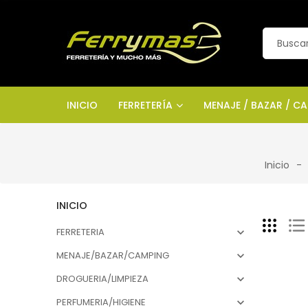
INICIO
FERRETERÍA
MENAJE / BAZAR / C
Inicio
INICIO
FERRETERIA

MENAJE/BAZAR/CAMPING

DROGUERIA/LIMPIEZA

PERFUMERIA/HIGIENE
