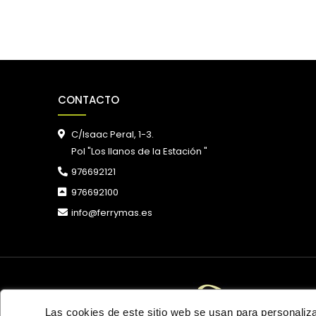
CONTACTO
C/Isaac Peral, 1-3.
Pol "Los llanos de la Estación "
976692121
976692100
info@ferrymas.es
Las cookies de este sitio web se usan para personalizar