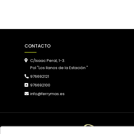
CONTACTO
C/Isaac Peral, 1-3.
Pol "Los llanos de la Estación "
976692121
976692100
info@ferrymas.es