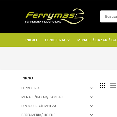
INICIO
FERRETERÍA
MENAJE / BAZAR / C
INICIO
FERRETERIA

MENAJE/BAZAR/CAMPING

DROGUERIA/LIMPIEZA

PERFUMERIA/HIGIENE
