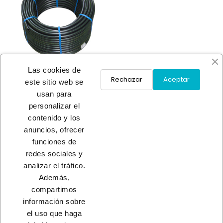
Las cookies de
Rechazar
Aceptar
este sitio web se
usan para
TUBO POLIET.AGRIC.6
personalizar el
AT.R/100M
contenido y los
A consultar
anuncios, ofrecer
funciones de
redes sociales y
Load More
analizar el tráfico.
Además,
INICIO
compartimos
información sobre
el uso que haga