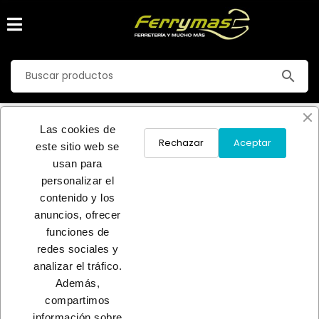
search
ESPIRAL P.VISILLO
Las cookies de
Inicio
FERRETERIA
CORTINA-PERSIANA-ARMARIO
Rechazar
Aceptar
este sitio web se
ESPIRAL P.VISILLO
usan para
personalizar el
No hay productos disponibles
contenido y los
anuncios, ofrecer
¡Estate atento! Próximamente se añadirán más productos.
funciones de
redes sociales y
INICIO
analizar el tráfico.
Además,
compartimos
información sobre