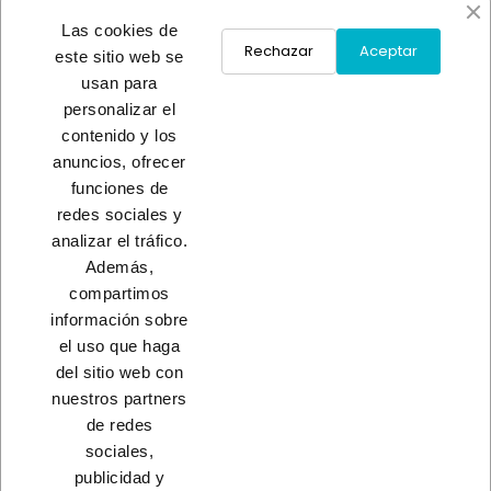
Las cookies de
Rechazar
Aceptar
este sitio web se
usan para
personalizar el
CAJA CAUDALES GRIS
CAJA CAUDALES GRIS
contenido y los
13,50 €
16,50 €
anuncios, ofrecer
funciones de
redes sociales y
Load More
analizar el tráfico.
Además,
INICIO
compartimos
información sobre
el uso que haga
del sitio web con
nuestros partners
CONTACTO
de redes
sociales,
PRODUCTOS
publicidad y