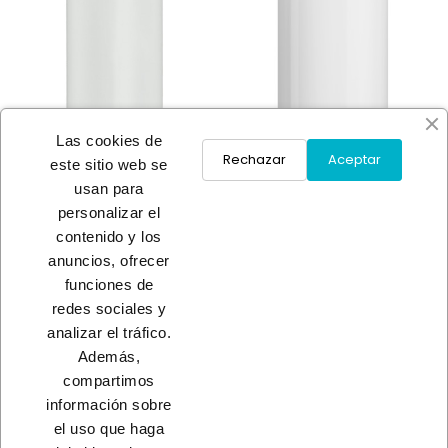
Las cookies de
Rechazar
Aceptar
este sitio web se
usan para
TERMO ELECTRICO TRE SLIM
TERMO ELECTRICO ONE
personalizar el
1500W
1500W
169,00 €
contenido y los
A consultar
anuncios, ofrecer
funciones de
redes sociales y
Load More
analizar el tráfico.
Además,
INICIO
compartimos
información sobre
el uso que haga