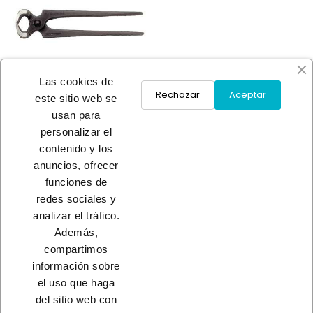
Las cookies de
Rechazar
Aceptar
este sitio web se
usan para
personalizar el
TENAZA CARPINTERO
contenido y los
A consultar
anuncios, ofrecer
funciones de
redes sociales y
Load More
analizar el tráfico.
Además,
INICIO
compartimos
información sobre
el uso que haga
del sitio web con