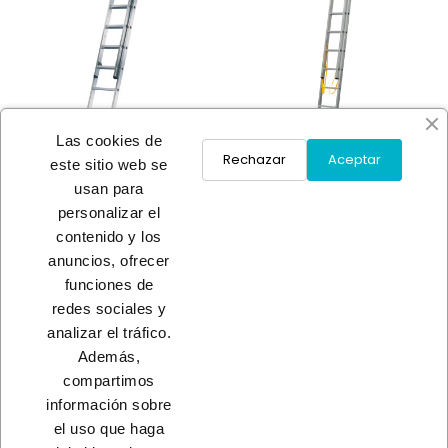
Las cookies de
Rechazar
Aceptar
este sitio web se
usan para
ESCALERA INDUSTRIAL 2T
ESCALERA IND COMBI 2T
personalizar el
2X9
2X7
contenido y los
A consultar
A consultar
anuncios, ofrecer
funciones de
redes sociales y
Load More
analizar el tráfico.
Además,
INICIO
compartimos
información sobre
el uso que haga