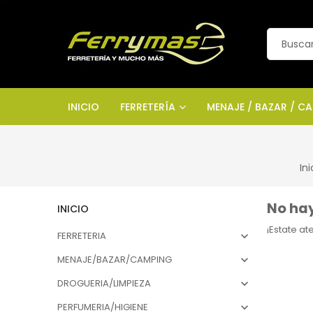
INICIO
FERRETERÍA
MENAJE / BAZAR / C
Ini
No hay
INICIO
¡Estate a
FERRETERIA

MENAJE/BAZAR/CAMPING

DROGUERIA/LIMPIEZA

PERFUMERIA/HIGIENE
