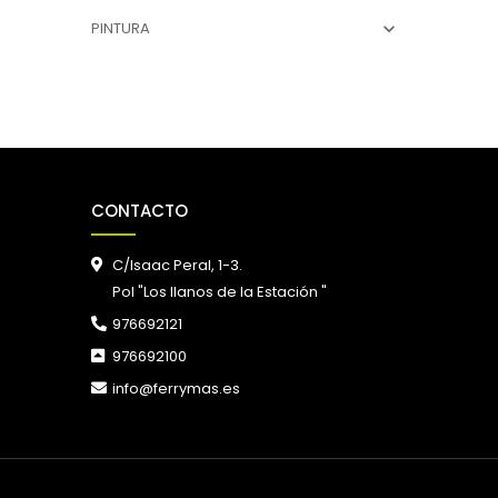
PINTURA

CONTACTO
C/Isaac Peral, 1-3.
Pol "Los llanos de la Estación "
976692121
976692100
info@ferrymas.es