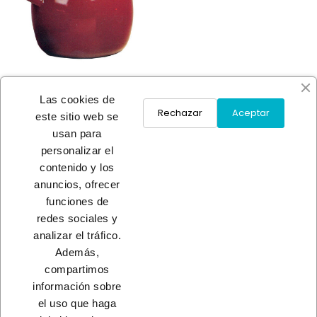
Las cookies de
Rechazar
Aceptar
este sitio web se
usan para
OLLA ABOMBADA ESMALTE
personalizar el
MARRON
contenido y los
A consultar
anuncios, ofrecer
funciones de
redes sociales y
Load More
analizar el tráfico.
Además,
INICIO
compartimos
información sobre
el uso que haga