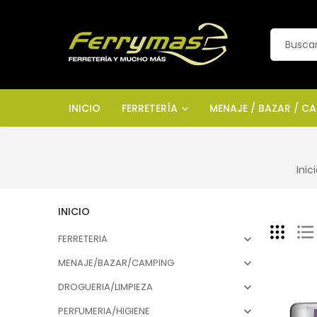
INICIO
FERRETERÍA
MENAJE / BAZAR / C
Inic
INICIO
FERRETERIA

MENAJE/BAZAR/CAMPING

DROGUERIA/LIMPIEZA

PERFUMERIA/HIGIENE
