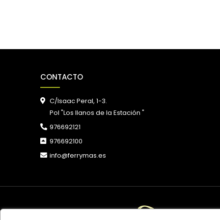
CONTACTO
C/Isaac Peral, 1-3.
Pol "Los llanos de la Estación "
976692121
976692100
info@ferrymas.es