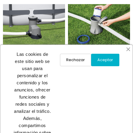
Las cookies de
Rechazar
Aceptar
este sitio web se
usan para
DEPURADORA FILTRO
SET 2 FILTROS CARTUCHO
personalizar el
CARTUCHO
TIPO I
contenido y los
79,95 €
4,95 €
anuncios, ofrecer
funciones de
redes sociales y
Load More
analizar el tráfico.
Además,
INICIO
compartimos
información sobre