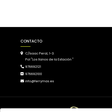
CONTACTO
C/Isaac Peral, 1-3.
Pol "Los llanos de la Estación "
976692121
976692100
info@ferrymas.es