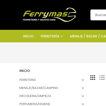
INICIO
FERRETERÍA
MENAJE / BAZAR / C
INICIO
FERRETERIA

MENAJE/BAZAR/CAMPING

DROGUERIA/LIMPIEZA

PERFUMERIA/HIGIENE
