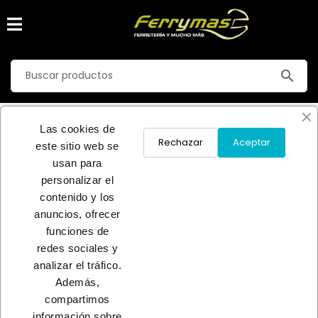
search
LATEX
Las cookies de
Inicio
PINTURA
PREPARACIONE/MASILLA
LATEX
Rechazar
Aceptar
este sitio web se
usan para
No hay productos disponibles
personalizar el
contenido y los
¡Estate atento! Próximamente se añadirán más productos.
anuncios, ofrecer
funciones de
INICIO
redes sociales y
analizar el tráfico.
Además,
compartimos
información sobre