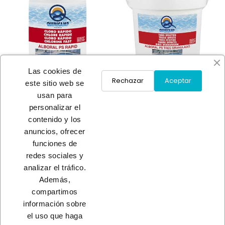
Las cookies de
Rechazar
Aceptar
este sitio web se
usan para
CLORO ALBORAL PS RAPID
CLORO ALBORAL 3 EF.
personalizar el
13,95 €
GRANULADO
contenido y los
32,95 €
anuncios, ofrecer
funciones de
redes sociales y
Load More
analizar el tráfico.
Además,
INICIO
compartimos
información sobre
el uso que haga