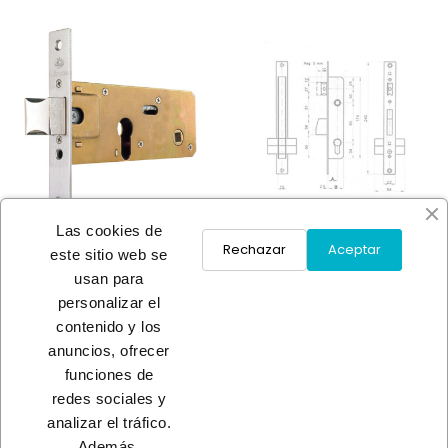
Las cookies de
Rechazar
Aceptar
este sitio web se
usan para
CERRADURA EMBUTIR
CERRADURA EMBUTIR MET
personalizar el
METALICA
PICAP
contenido y los
A consultar
A consultar
anuncios, ofrecer
funciones de
redes sociales y
Load More
analizar el tráfico.
Además,