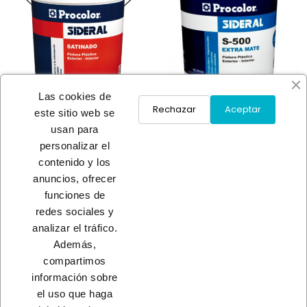
Las cookies de
Rechazar
Aceptar
este sitio web se
usan para
PINTURA PLASTICA
PINTURA PLASTICA
personalizar el
SATINADA 505 SIDERAL
SATINADA 505 SIDERAL
contenido y los
A consultar
A consultar
anuncios, ofrecer
funciones de
redes sociales y
Load More
analizar el tráfico.
Además,
INICIO
compartimos
información sobre
el uso que haga