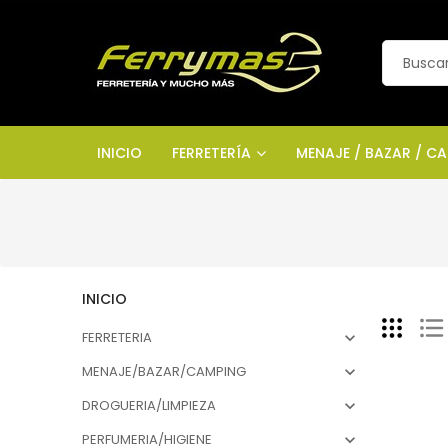
INICIO
FERRETERÍA
MENAJE / BAZAR / C
INICIO
FERRETERIA

MENAJE/BAZAR/CAMPING

DROGUERIA/LIMPIEZA

PERFUMERIA/HIGIENE
