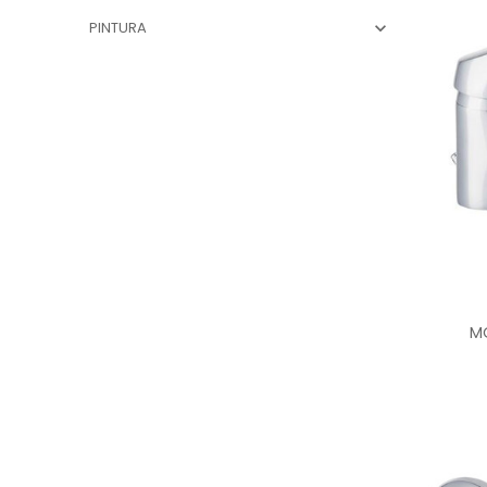
PINTURA

M