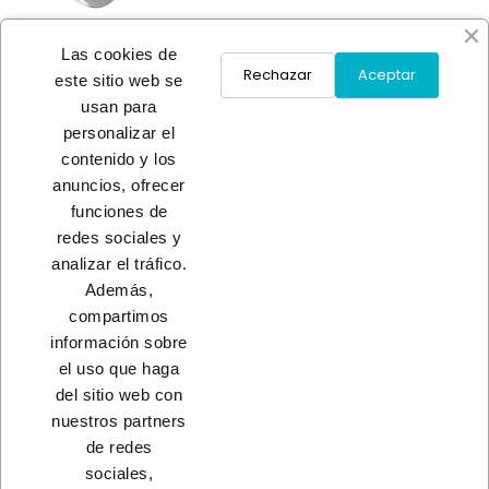
Las cookies de
Rechazar
Aceptar
este sitio web se
usan para
PERCHA BAÑO S/T INOX B-
personalizar el
FULL
contenido y los
A consultar
anuncios, ofrecer
funciones de
redes sociales y
Load More
analizar el tráfico.
Además,
INICIO
compartimos
información sobre
el uso que haga
del sitio web con
nuestros partners
CONTACTO
de redes
sociales,